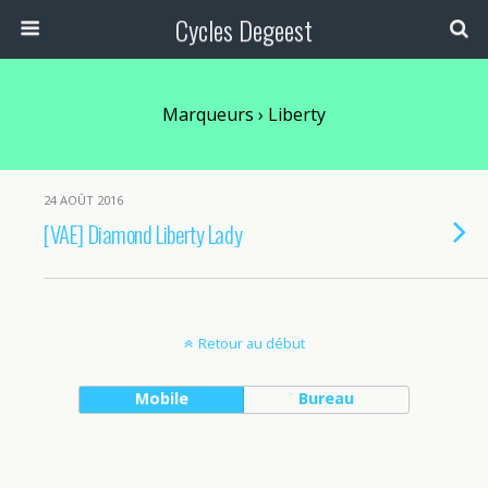
Cycles Degeest
Marqueurs › Liberty
24 AOÛT 2016
[VAE] Diamond Liberty Lady
Retour au début
Mobile
Bureau