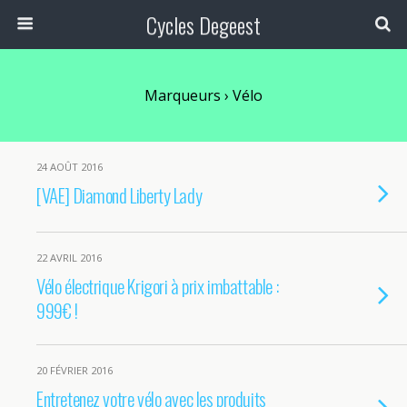
Cycles Degeest
Marqueurs › Vélo
24 AOÛT 2016
[VAE] Diamond Liberty Lady
22 AVRIL 2016
Vélo électrique Krigori à prix imbattable :
999€ !
20 FÉVRIER 2016
Entretenez votre vélo avec les produits