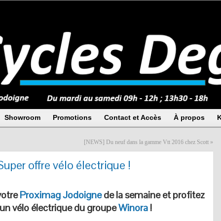
Showroom
Promotions
Contact et Accès
À propos
K
[NEWS] Du neuf dans la gamme Vtt 2016 chez Scott
»
uper offre vélo électrique !
votre
Proximag Jodoigne
de la semaine et profitez
 un vélo électrique du groupe
Winora
!