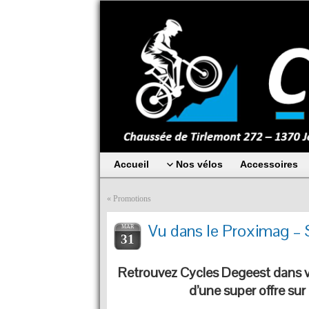
Accueil
Nos vélos
Accessoires
«
Promotions
Vu dans le Proximag – S
MAR
31
Retrouvez Cycles Degeest dans 
d’une super offre sur