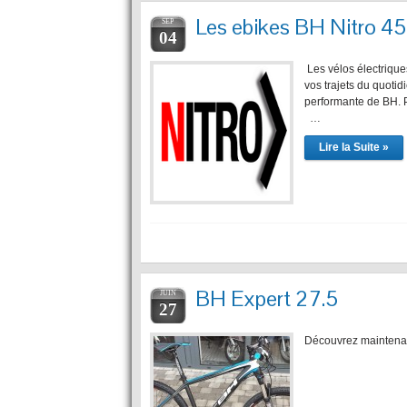
Les ebikes BH Nitro 45
SEP
04
Les vélos électrique
vos trajets du quotid
performante de BH. 
…
Lire la Suite »
BH Expert 27.5
JUIN
27
Découvrez maintenant