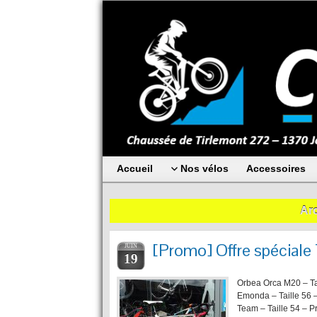
Accueil
Nos vélos
Accessoires
Arc
[Promo] Offre spécial
JUIN
19
Orbea Orca M20 – Tail
Emonda – Taille 56 –
Team – Taille 54 – Pr